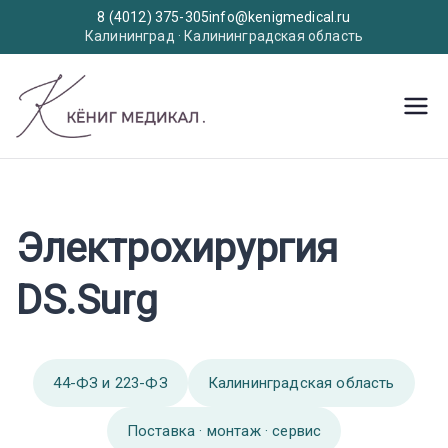
8 (4012) 375-305
info@kenigmedical.ru
Калининград · Калининградская область
Перейти
к
KenigMedic
Медицинское оборудование
содержимому
al
Электрохирургия
DS.Surg
44-ФЗ и 223-ФЗ
Калининградская область
Поставка · монтаж · сервис