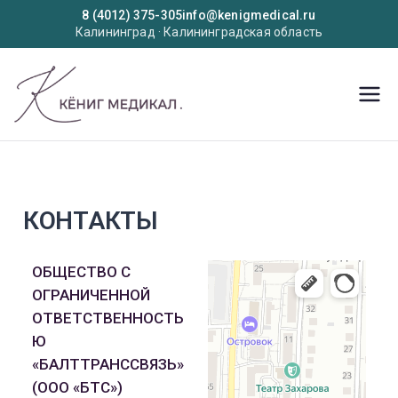
8 (4012) 375-305
info@kenigmedical.ru
Калининград · Калининградская область
KenigMedic
Медицинское оборудование
al
КОНТАКТЫ
ОБЩЕСТВО С
ОГРАНИЧЕННОЙ
ОТВЕТСТВЕННОСТЬ
Ю
«БАЛТТРАНССВЯЗЬ»
(ООО «БТС»)