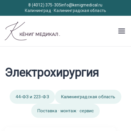
8 (4012) 375-305
info@kenigmedical.ru
Калининград · Калининградская область
Перейти
к
KenigMedic
Медицинское оборудование
содержимому
al
Электрохирургия
44-ФЗ и 223-ФЗ
Калининградская область
Поставка · монтаж · сервис