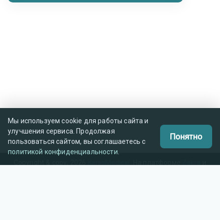
Мы используем cookie для работы сайта и
улучшения сервиса. Продолжая
Понятно
пользоваться сайтом, вы соглашаетесь с
политикой конфиденциальности
.
Copyright & copy; 2026
KenigMedical
. На платформе
Zakra
и
WordPress
.
Kenig Medical (ООО «БТС») — медицинское оборудование
для ЛПУ Калининградской области