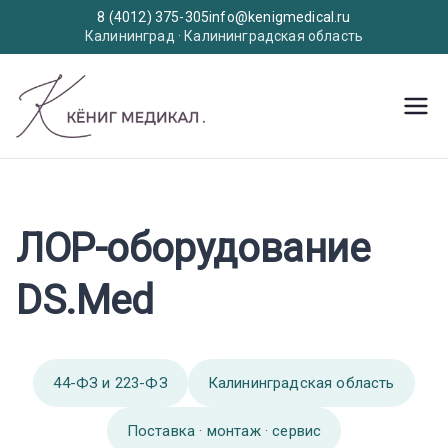
8 (4012) 375-305
info@kenigmedical.ru
Калининград · Калининградская область
Перейти
к
KenigMedic
Медицинское оборудование
содержимому
al
ЛОР-оборудование
DS.Med
44-ФЗ и 223-ФЗ
Калининградская область
Поставка · монтаж · сервис