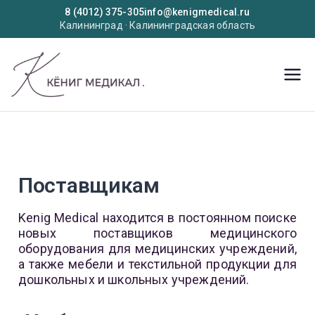
8 (4012) 375-305
info@kenigmedical.ru
Калининград · Калининградская область
KenigMedic
Медицинское оборудование
al
Поставщикам
Kenig Medical находится в постоянном поиске
новых поставщиков медицинского
оборудования для медицинских учреждений,
а также мебели и текстильной продукции для
дошкольных и школьных учреждений.